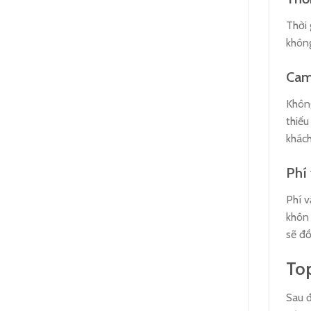
Thời 
không
Cam
Khôn
thiếu
khách
Phí
Phí v
khôn 
sẽ đồ
Top
Sau đ