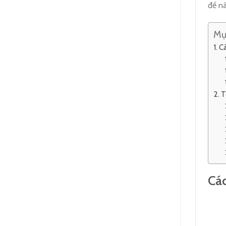
đề nà
Mụ
Cá
T
Các