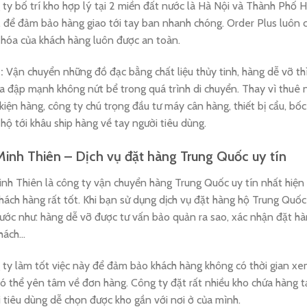
ty bố trí kho hợp lý tại 2 miền đất nước là Hà Nội và Thành Phố
 để đảm bảo hàng giao tới tay ban nhanh chóng. Order Plus luôn
 hóa của khách hàng luôn được an toàn.
:
Vận chuyển những đồ đạc bằng chất liệu thủy tinh, hàng dễ vỡ t
a đập mạnh không nứt bể trong quá trình di chuyển. Thay vì thuê
iện hàng, công ty chú trọng đầu tư máy cân hàng, thiết bị cẩu, 
hộ tới khâu ship hàng về tay người tiêu dùng.
Minh Thiên – Dịch vụ đặt hàng Trung Quốc uy tín
nh Thiên là công ty vận chuyển hàng Trung Quốc uy tín nhất hiện 
hách hàng rất tốt. Khi bạn sử dụng dịch vụ đặt hàng hộ Trung Quốc 
ước như: hàng dễ vỡ được tư vấn bảo quản ra sao, xác nhận đặt h
khách…
ty làm tốt việc này để đảm bảo khách hàng không có thời gian xe
ó thể yên tâm về đơn hàng. Công ty đặt rất nhiều kho chứa hàng 
 tiêu dùng dễ chọn được kho gần với nơi ở của mình.