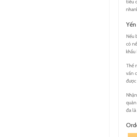
tiêu 
nhan
Yến 
Nếu 
có nề
khẩu 
Thế m
vấn c
được 
Nhận 
quản 
đa là
Ord