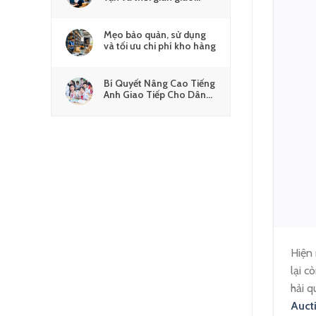
hàng chi tiết
Mẹo bảo quản, sử dụng
và tối ưu chi phí kho hàng
Bí Quyết Nâng Cao Tiếng
Anh Giao Tiếp Cho Dân
Logistics
Hiện 
lại c
hải q
Auct