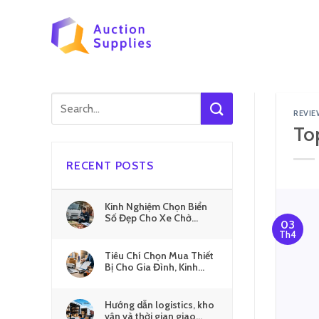
Skip
to
content
REVI
To
RECENT POSTS
Kinh Nghiệm Chọn Biển
Số Đẹp Cho Xe Chở
03
Nông Sản
Th4
Tiêu Chí Chọn Mua Thiết
Bị Cho Gia Đình, Kinh
Doanh
Hướng dẫn logistics, kho
vận và thời gian giao