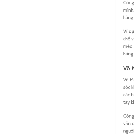
Công 
mình,
hàng
Ví dụ
chế v
méo k
hàng 
Võ 
Võ Mi
sóc k
các b
tay 
Công 
vẫn c
người