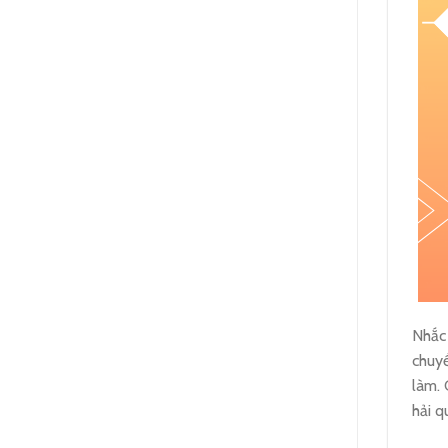
Nhắc 
chuyể
làm. 
hải q