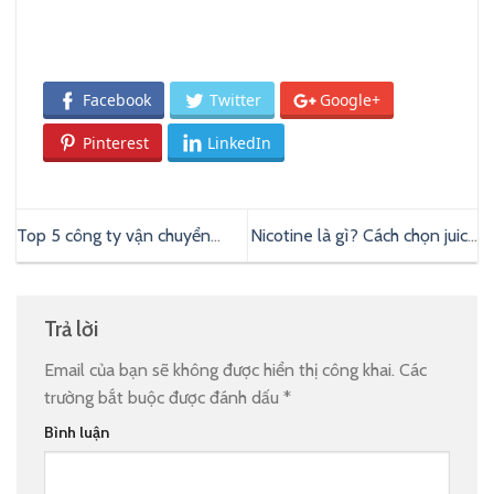
Facebook
Twitter
Google+
Pinterest
LinkedIn
Top 5 công ty vận chuyển
Nicotine là gì? Cách chọn juice
hàng Trung Quốc uy tín nhất
có nồng độ Nicotine phù hợp
năm 2024
Trả lời
Email của bạn sẽ không được hiển thị công khai.
Các
trường bắt buộc được đánh dấu
*
Bình luận