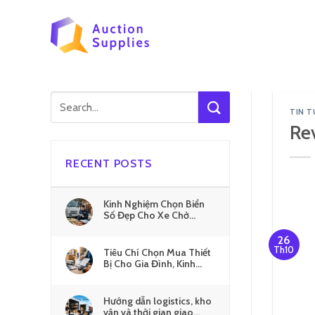
Skip
to
content
TIN T
Re
RECENT POSTS
Kinh Nghiệm Chọn Biển
Số Đẹp Cho Xe Chở
Nông Sản
26
Th10
Tiêu Chí Chọn Mua Thiết
Bị Cho Gia Đình, Kinh
Doanh
Hướng dẫn logistics, kho
vận và thời gian giao