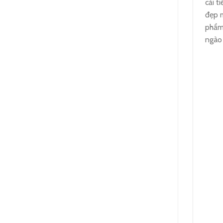
cải t
đẹp m
phẩm 
ngào 