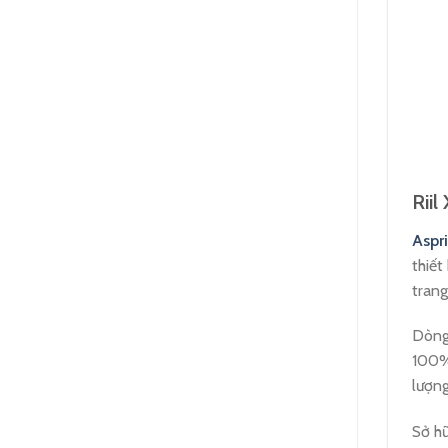
Riil
Aspri
thiết
trang
Dòng 
100%.
lượng
Sở hữ