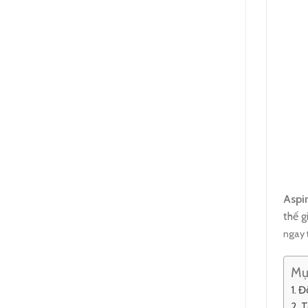
Aspi
thế g
ngay
Mụ
Đô
T