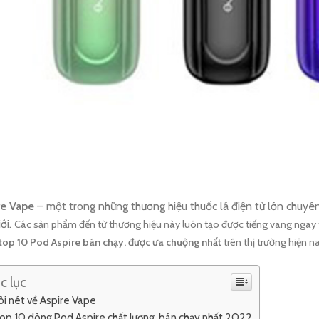
re Vape
– một trong những thương hiệu thuốc lá điện tử lớn chuyê
iới.
Các sản phẩm đến từ thương hiệu này
luôn tạo được tiếng vang ngay
top 10 Pod Aspire bán chạy, được ưa chuộng nhất
trên thị trường hiện n
c lục
i nét về Aspire Vape
op 10 dòng Pod Aspire chất lượng, bán chạy nhất 2022