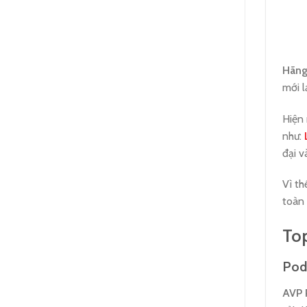
Hãng
mới l
Hiện 
như:
đại v
Vì th
toàn 
Top
Pod
AVP 