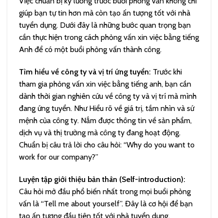
Việc chuẩn bị kỹ lưỡng trước buổi phỏng vấn không chỉ
giúp bạn tự tin hơn mà còn tạo ấn tượng tốt với nhà
tuyển dụng. Dưới đây là những bước quan trọng bạn
cần thực hiện trong cách phỏng vấn xin việc bằng tiếng
Anh để có một buổi phỏng vấn thành công.
Tìm hiểu về công ty và vị trí ứng tuyển:
Trước khi
tham gia phỏng vấn xin việc bằng tiếng anh, bạn cần
dành thời gian nghiên cứu về công ty và vị trí mà mình
đang ứng tuyển. Như Hiểu rõ về giá trị, tầm nhìn và sứ
mệnh của công ty. Nắm được thông tin về sản phẩm,
dịch vụ và thị trường mà công ty đang hoạt động.
Chuẩn bị câu trả lời cho câu hỏi: “Why do you want to
work for our company?”
Luyện tập giới thiệu bản thân (Self-introduction):
Câu hỏi mở đầu phổ biến nhất trong mọi buổi phỏng
vấn là “Tell me about yourself”. Đây là cơ hội để bạn
tạo ấn tượng đầu tiên tốt với nhà tuyển dụng.