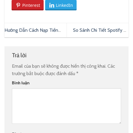
Pinterest
LinkedIn
Hướng Dẫn Cách Nạp Tiền
So Sánh Chi Tiết Spotify Và
Alipay Siêu Đơn Giản, An
Youtube Music: Nên Chọn Loại
Toàn Nhất
Nào?
Trả lời
Email của bạn sẽ không được hiển thị công khai.
Các
trường bắt buộc được đánh dấu
*
Bình luận