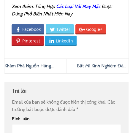
Xem thêm
: Tổng Hợp
Các Loại Vải May Mặc
Được
Dùng Phổ Biến Nhất Hiện Nay
Facebook
Twitter
Google+
Pinterest
LinkedIn
Khám Phá Nguồn Hàng
Bật Mí Kinh Nghiệm Đánh
Camera Trung Quốc Chất
Hàng Quảng Châu Chất Lượng
Lượng Uy Tín Hiện Nay
Trả lời
Email của bạn sẽ không được hiển thị công khai.
Các
trường bắt buộc được đánh dấu
*
Bình luận