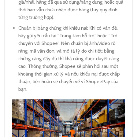
giả/nhái, hàng đã qua sử dụng/hàng dựng, hoặc quá
thời hạn vẫn chưa nhận được hàng (tùy quy định
từng trường hợp).
Chuẩn bị bằng chứng khi khiếu nại: Khi có vấn đề,
hãy gửi yêu cầu tại “Trung tâm hỗ trợ” hoặc “Trò
chuyện với Shopee”. Nên chuẩn bị ảnh/video rõ
ràng, mã vận đơn, và mô tả lý do chi tiết; bằng
chứng càng đầy đủ thì khả năng được duyệt càng
cao. Thông thường, Shopee sẽ phản hồi sau một
khoảng thời gian xử lý và nếu khiếu nại được chấp
thuận, tiền hoàn sẽ chuyển về ví ShopeePay của
bạn.