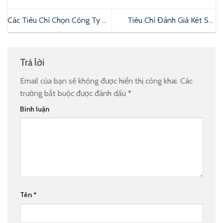
Các Tiêu Chí Chọn Công Ty Vệ
Tiêu Chí Đánh Giá Két Sắt
Sinh Công Nghiệp Uy Tín Tốt
Chuẩn Nhất Trước Khi Mua
Nhất
Trả lời
Email của bạn sẽ không được hiển thị công khai.
Các
trường bắt buộc được đánh dấu
*
Bình luận
Tên
*