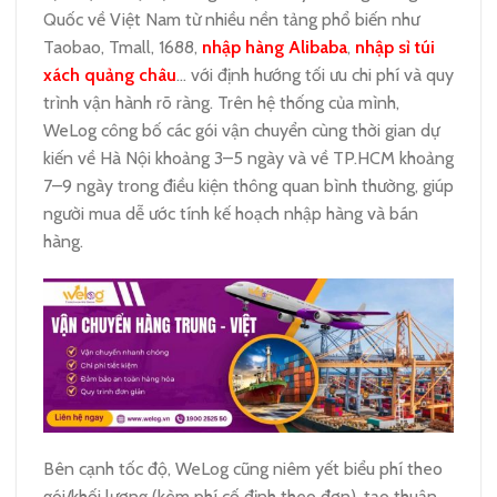
Quốc về Việt Nam từ nhiều nền tảng phổ biến như
Taobao, Tmall, 1688,
nhập hàng Alibaba
,
nhập sỉ túi
xách quảng châu
… với định hướng tối ưu chi phí và quy
trình vận hành rõ ràng. Trên hệ thống của mình,
WeLog công bố các gói vận chuyển cùng thời gian dự
kiến về Hà Nội khoảng 3–5 ngày và về TP.HCM khoảng
7–9 ngày trong điều kiện thông quan bình thường, giúp
người mua dễ ước tính kế hoạch nhập hàng và bán
hàng.
Bên cạnh tốc độ, WeLog cũng niêm yết biểu phí theo
gói/khối lượng (kèm phí cố định theo đơn), tạo thuận