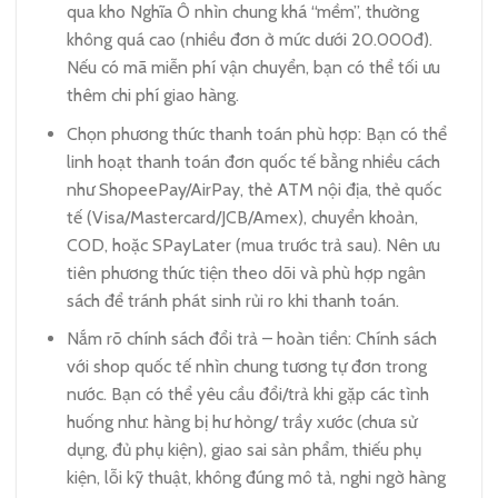
qua kho Nghĩa Ô nhìn chung khá “mềm”, thường
không quá cao (nhiều đơn ở mức dưới 20.000đ).
Nếu có mã miễn phí vận chuyển, bạn có thể tối ưu
thêm chi phí giao hàng.
Chọn phương thức thanh toán phù hợp: Bạn có thể
linh hoạt thanh toán đơn quốc tế bằng nhiều cách
như ShopeePay/AirPay, thẻ ATM nội địa, thẻ quốc
tế (Visa/Mastercard/JCB/Amex), chuyển khoản,
COD, hoặc SPayLater (mua trước trả sau). Nên ưu
tiên phương thức tiện theo dõi và phù hợp ngân
sách để tránh phát sinh rủi ro khi thanh toán.
Nắm rõ chính sách đổi trả – hoàn tiền: Chính sách
với shop quốc tế nhìn chung tương tự đơn trong
nước. Bạn có thể yêu cầu đổi/trả khi gặp các tình
huống như: hàng bị hư hỏng/ trầy xước (chưa sử
dụng, đủ phụ kiện), giao sai sản phẩm, thiếu phụ
kiện, lỗi kỹ thuật, không đúng mô tả, nghi ngờ hàng