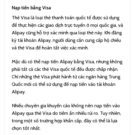
Nạp tiền bằng Visa
Thẻ Visa là loại thẻ thanh toán quốc tế được sử dụng
để thực hiện các giao dịch trực tuyến ở mọi quốc gia, và
Alipay cũng hỗ trợ xác minh qua loại thẻ này. Khi đăng
ký tài khoản Alipay, người dùng cần cung cấp hộ chiếu
và thẻ Visa để hoàn tất việc xác minh.
Mặc dù có thể nạp tiền Alipay bằng Visa, nhưng không
phải tất cả các thẻ Visa quốc tế đều được chấp nhận.
Chỉ những thẻ Visa phát hành từ các ngân hàng Trung
Quốc mới có thể sử dụng để nạp tiền vào tài khoản
Alipay.
Nhiều chuyên gia khuyến cáo không nên nạp tiền vào
Alipay qua thẻ Visa do tiềm ẩn nhiều rủi ro. Tuy nhiên,
trong một số trường hợp khẩn cấp, đây có thể là lựa
chọn tốt nhất.