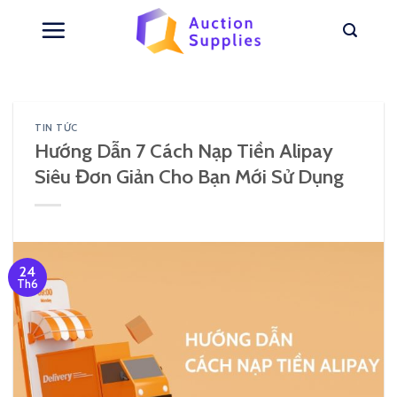
Skip
to
content
TIN TỨC
Hướng Dẫn 7 Cách Nạp Tiền Alipay
Siêu Đơn Giản Cho Bạn Mới Sử Dụng
24
Th6