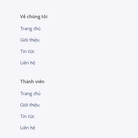
Về chúng tôi
Trang chủ
Giới thiệu
Tin tức
Liên hệ
Thành viên
Trang chủ
Giới thiệu
Tin tức
Liên hệ