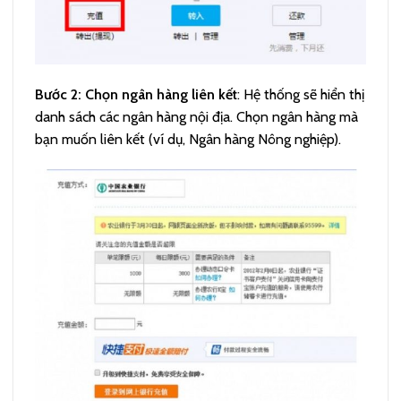
Bước 2:
Chọn ngân hàng liên kết
: Hệ thống sẽ hiển thị
danh sách các ngân hàng nội địa. Chọn ngân hàng mà
bạn muốn liên kết (ví dụ, Ngân hàng Nông nghiệp).