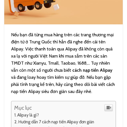
Nếu bạn đã từng mua hàng trên các trang thương mại
điện tử ở Trung Quốc thì hẳn đã nghe đến cái tên
Alipay. Việc thanh toán qua Alipay đã không còn quá
xa lạ với người Việt Nam khi mua sắm trên các sàn
TMĐT như Xianyu, Tmall, Taobao, 1688,… Tuy nhiên
vẫn còn một số người chưa biết
cách nạp tiền Alipay
và đang loay hoay tìm kiếm sự giúp đỡ. Nếu bạn gặp
phải tình trạng kể trên, hãy cùng theo dõi bài viết cách
nạp tiền Alipay siêu đơn giản sau đây nhé.
Mục lục
Alipay là gì?
Hướng dẫn 7 cách nạp tiền Alipay đơn giản