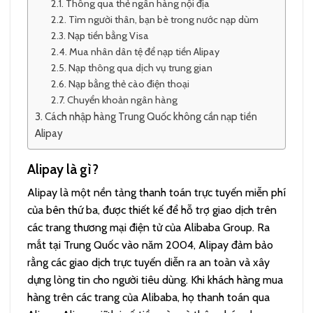
Thông qua thẻ ngân hàng nội địa
Tìm người thân, bạn bè trong nước nạp dùm
Nạp tiền bằng Visa
Mua nhân dân tệ để nạp tiền Alipay
Nạp thông qua dịch vụ trung gian
Nạp bằng thẻ cào điện thoại
Chuyển khoản ngân hàng
Cách nhập hàng Trung Quốc không cần nạp tiền
Alipay
Alipay là gì?
Alipay là một nền tảng thanh toán trực tuyến miễn phí
của bên thứ ba, được thiết kế để hỗ trợ giao dịch trên
các trang thương mại điện tử của Alibaba Group. Ra
mắt tại Trung Quốc vào năm 2004, Alipay đảm bảo
rằng các giao dịch trực tuyến diễn ra an toàn và xây
dựng lòng tin cho người tiêu dùng. Khi khách hàng mua
hàng trên các trang của Alibaba, họ thanh toán qua