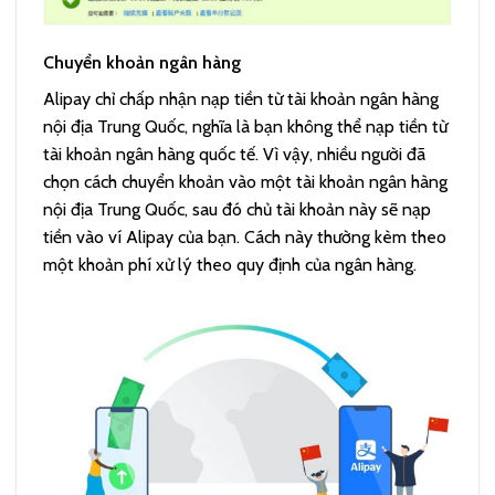
Chuyển khoản ngân hàng
Alipay chỉ chấp nhận nạp tiền từ tài khoản ngân hàng
nội địa Trung Quốc, nghĩa là bạn không thể nạp tiền từ
tài khoản ngân hàng quốc tế. Vì vậy, nhiều người đã
chọn cách chuyển khoản vào một tài khoản ngân hàng
nội địa Trung Quốc, sau đó chủ tài khoản này sẽ nạp
tiền vào ví Alipay của bạn. Cách này thường kèm theo
một khoản phí xử lý theo quy định của ngân hàng.