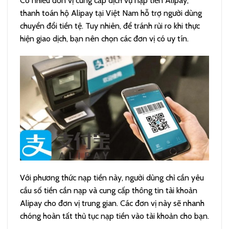
Có nhiều đơn vị cung cấp dịch vụ nạp tiền Alipay,
thanh toán hộ Alipay tại Việt Nam hỗ trợ người dùng
chuyển đổi tiền tệ. Tuy nhiên, để tránh rủi ro khi thực
hiện giao dịch, bạn nên chọn các đơn vị có uy tín.
Với phương thức nạp tiền này, người dùng chỉ cần yêu
cầu số tiền cần nạp và cung cấp thông tin tài khoản
Alipay cho đơn vị trung gian. Các đơn vị này sẽ nhanh
chóng hoàn tất thủ tục nạp tiền vào tài khoản cho bạn.