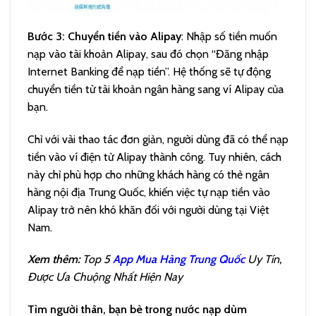
Bước 3:
Chuyển tiền vào Alipay
: Nhập số tiền muốn
nạp vào tài khoản Alipay, sau đó chọn “Đăng nhập
Internet Banking để nạp tiền”. Hệ thống sẽ tự động
chuyển tiền từ tài khoản ngân hàng sang ví Alipay của
bạn.
Chỉ với vài thao tác đơn giản, người dùng đã có thể nạp
tiền vào ví điện tử Alipay thành công. Tuy nhiên, cách
này chỉ phù hợp cho những khách hàng có thẻ ngân
hàng nội địa Trung Quốc, khiến việc tự nạp tiền vào
Alipay trở nên khó khăn đối với người dùng tại Việt
Nam.
Xem thêm:
Top 5
App Mua Hàng Trung Quốc
Uy Tín,
Được Ưa Chuộng Nhất Hiện Nay
Tìm người thân, bạn bè trong nước nạp dùm