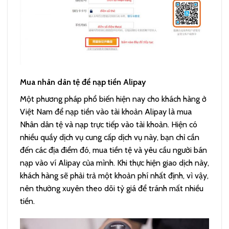
Mua nhân dân tệ để nạp tiền Alipay
Một phương pháp phổ biến hiện nay cho khách hàng ở
Việt Nam để nạp tiền vào tài khoản Alipay là mua
Nhân dân tệ và nạp trực tiếp vào tài khoản. Hiện có
nhiều quầy dịch vụ cung cấp dịch vụ này, bạn chỉ cần
đến các địa điểm đó, mua tiền tệ và yêu cầu người bán
nạp vào ví Alipay của mình. Khi thực hiện giao dịch này,
khách hàng sẽ phải trả một khoản phí nhất định, vì vậy,
nên thường xuyên theo dõi tỷ giá để tránh mất nhiều
tiền.