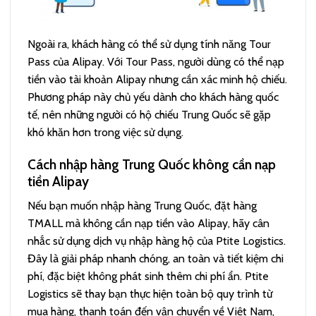
Ngoài ra, khách hàng có thể sử dụng tính năng Tour
Pass của Alipay. Với Tour Pass, người dùng có thể nạp
tiền vào tài khoản Alipay nhưng cần xác minh hộ chiếu.
Phương pháp này chủ yếu dành cho khách hàng quốc
tế, nên những người có hộ chiếu Trung Quốc sẽ gặp
khó khăn hơn trong việc sử dụng.
Cách nhập hàng Trung Quốc không cần nạp
tiền Alipay
Nếu bạn muốn nhập hàng Trung Quốc, đặt hàng
TMALL mà không cần nạp tiền vào Alipay, hãy cân
nhắc sử dụng dịch vụ nhập hàng hộ của Ptite Logistics.
Đây là giải pháp nhanh chóng, an toàn và tiết kiệm chi
phí, đặc biệt không phát sinh thêm chi phí ẩn. Ptite
Logistics sẽ thay bạn thực hiện toàn bộ quy trình từ
mua hàng, thanh toán đến vận chuyển về Việt Nam,