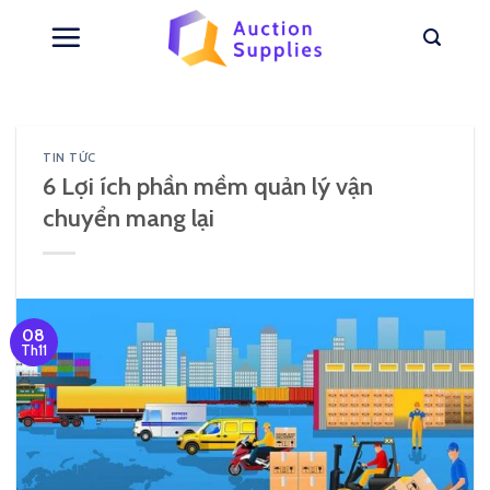
Skip
to
content
TIN TỨC
6 Lợi ích phần mềm quản lý vận
chuyển mang lại
08
Th11