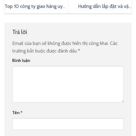
Top 10 công ty giao hàng uy
Hướng dẫn lắp đặt và vận
tín, chất lượng nhất Việt Nam
chuyển lò hơi toàn quốc
Trả lời
Email của bạn sẽ không được hiển thị công khai.
Các
trường bắt buộc được đánh dấu
*
Bình luận
Tên
*